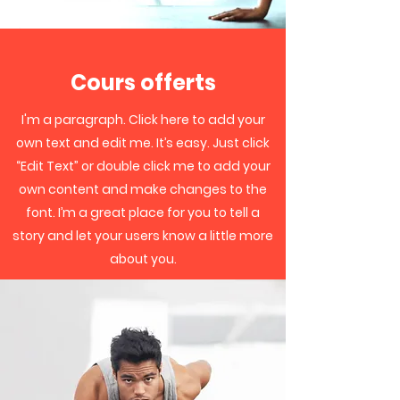
Cours offerts
I'm a paragraph. Click here to add your
own text and edit me. It’s easy. Just click
“Edit Text” or double click me to add your
own content and make changes to the
font. I’m a great place for you to tell a
story and let your users know a little more
about you.